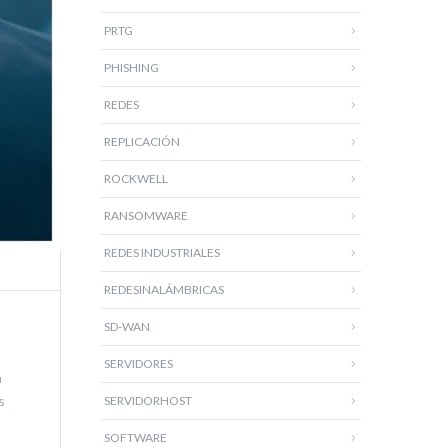
PRTG
PHISHING
REDES
REPLICACIÓN
ROCKWELL
RANSOMWARE
REDES INDUSTRIALES
REDESINALÁMBRICAS
SD-WAN
SERVIDORES
n
s
SERVIDORHOST
SOFTWARE