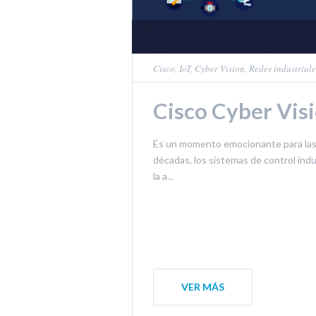
Cisco
,
IoT
,
Cyber Vision
,
Redes industriale
Cisco Cyber ​​Vis
Es un momento emocionante para las o
décadas, los sistemas de control indus
la a...
VER MÁS