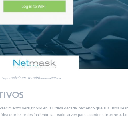
,
capturadedatos
,
trazabilidadusuarios
TIVOS
 crecimiento vertiginoso en la última década, haciendo que sus usos sea
 idea que las redes inalámbricas «solo sirven para acceder a Internet». Lo