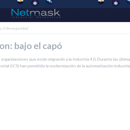
s
,
Ciberseguridad
ion: bajo el capó
rganizaciones que están migrando a la Industria 4.0. Durante las últim
trial (ICS) han permitido la modernización de la automatización industria