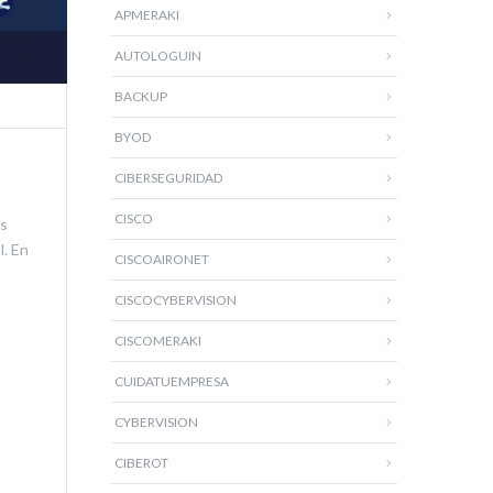
APMERAKI
AUTOLOGUIN
BACKUP
BYOD
CIBERSEGURIDAD
CISCO
as
l. En
CISCOAIRONET
CISCOCYBERVISION
CISCOMERAKI
CUIDATUEMPRESA
CYBERVISION
CIBEROT