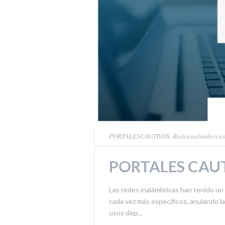
PORTALESCAUTIVOS
,
Redesinalámbricas
PORTALES CAU
Las redes inalámbricas han tenido un
cada vez más específicos, anulando la
usos dep...