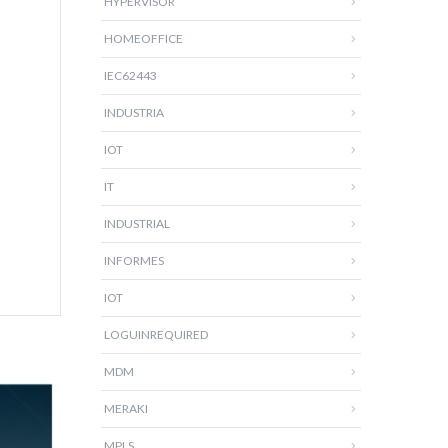
HYPERVISOR
HOMEOFFICE
IEC62443
INDUSTRIA
IOT
IT
INDUSTRIAL
INFORMES
IOT
LOGUINREQUIRED
MDM
MERAKI
MPLS