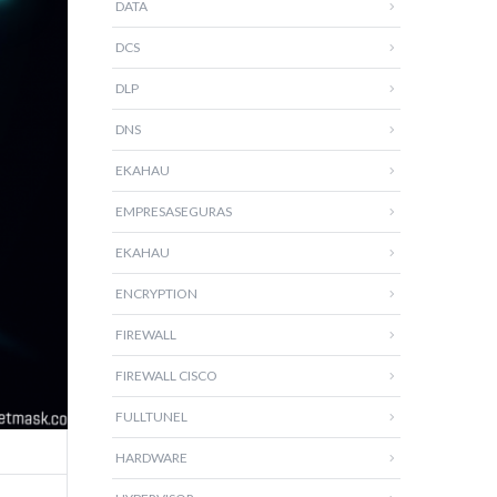
DATA
DCS
DLP
DNS
EKAHAU
EMPRESASEGURAS
EKAHAU
ENCRYPTION
FIREWALL
FIREWALL CISCO
FULLTUNEL
HARDWARE