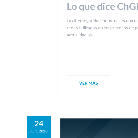
Lo que dice ChG
La ciberseguridad industrial es una r
redes utilizados en los procesos de 
actualidad, ya ...
VER MÁS
24
JUN, 2020