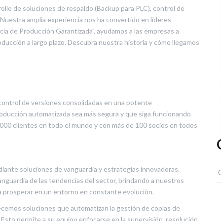
ollo de soluciones de respaldo (Backup para PLC), control de
 Nuestra amplia experiencia nos ha convertido en líderes
cia de Producción Garantizada", ayudamos a las empresas a
oducción a largo plazo. Descubra nuestra historia y cómo llegamos
control de versiones consolidadas en una potente
producción automatizada sea más segura y que siga funcionando
3000 clientes en todo el mundo y con más de 100 socios en todos
ante soluciones de vanguardia y estrategias innovadoras.
anguardia de las tendencias del sector, brindando a nuestros
ra prosperar en un entorno en constante evolución.
cemos soluciones que automatizan la gestión de copias de
Esto permite a su equipo enfocarse en la supervisión, resolución