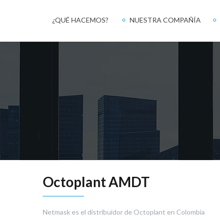
¿QUÉ HACEMOS?
NUESTRA COMPAÑÍA
Octoplant AMDT
Netmask es el distribuidor de Octoplant en Colombia