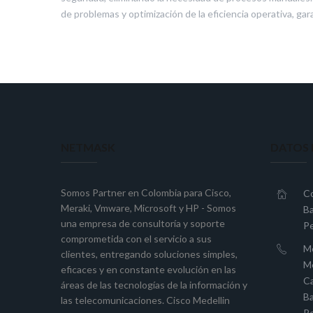
de problemas y optimización de la eficiencia operativa, ga
NETMASK
DATOS
Somos Partner en Colombia para
Cisco
,
Co
Meraki
,
Vmware
,
Microsoft
y
HP
- Somos
Ba
una empresa de consultoría y soporte
P
comprometida con el servicio a sus
Me
clientes, entregando soluciones simples,
M
eficaces y en constante evolución en las
Ca
áreas de las tecnologías de la información y
Ba
las telecomunicaciones. Cisco Medellin
Pe