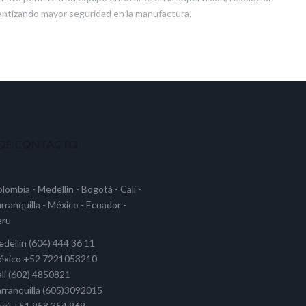
rantizando mayor seguridad en la manufactura.
 DE CONTACTO
lombia - Medellín - Bogotá - Cali -
rranquilla - México - Ecuador -
eru
dellin (604) 444 36 11
éxico +52 7221053210
li (602) 4850821
rranquilla (605)3092015
rú +51 958 354 969