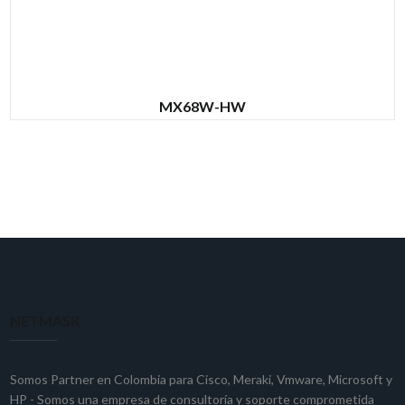
MX68W-HW
NETMASK
Somos Partner en Colombia para
Cisco
,
Meraki
,
Vmware
,
Microsoft
y
HP
- Somos una empresa de consultoría y soporte comprometida