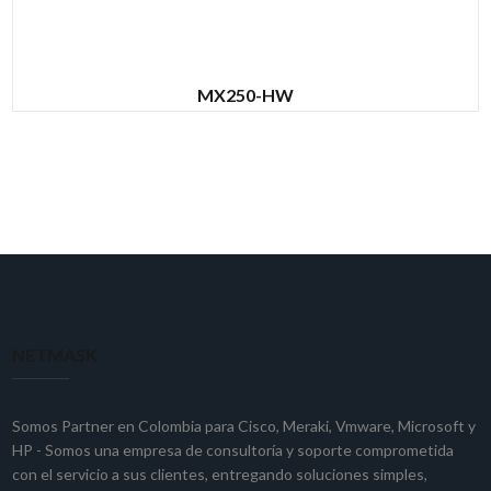
MX250-HW
NETMASK
Somos Partner en Colombia para
Cisco
,
Meraki
,
Vmware
,
Microsoft
y
HP
- Somos una empresa de consultoría y soporte comprometida
con el servicio a sus clientes, entregando soluciones simples,