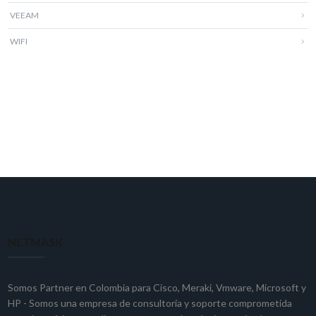
VEEAM
WIFI
NETMASK
Somos Partner en Colombia para
Cisco
,
Meraki
,
Vmware
,
Microsoft
y
HP
- Somos una empresa de consultoría y soporte comprometida