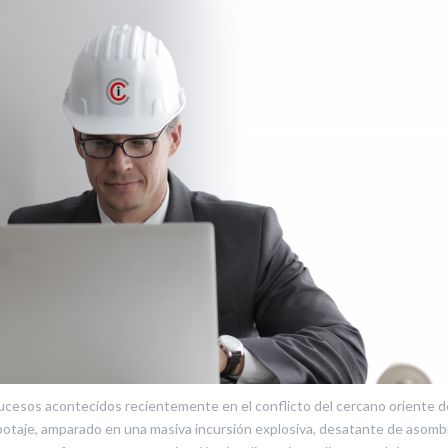
sucesos acontecidos recientemente en el conflicto del cercano oriente 
otaje, amparado en una masiva incursión explosiva, desatante de asom