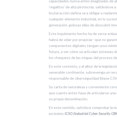
capacidades nunca antes imaginadas de alt
‘regalitos’ de alta pirotecnia, saltándose 
brutal acción dañina va a obligar a replant
cualquier elemento industrial, en lo sucesi
generación, golosas ellas de descubrir inno
Este inquietante hecho ha de verse enlaz
habrá de velar por propiciar -que no garan
componentes digitales tengan unos mínimo
futuro, a ver cómo se articulan sistemas d
los chequeos de las etapas del proceso de 
En este contexto, y al albur de la legisla
venerable continente, sobrevenga un recon
responsable de ciberseguridad (léase CISO 
Su carta de naturaleza y conveniente con
que cuanto antes haya de articularse un
su propia denominación.
En este sentido, satisface comprobar la m
acrónimo
ICSO (Industrial Cyber Security Offi