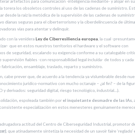
erar artefactos para comunicación -inteligencia mediante- y alojar en su
a la torera los obsoletos controles al uso de las cadenas de suministro. Es
ear desde la raíz la metódica de la supervisión de las cadenas de suminist
vo dianas seguras para el ciberterrorismo y la ciberdelincuencia de últim
vadoras vías para atentar y delinquir.
ado con la venidera
Ley de Ciberresiliencia europea
, la cual -presunta
tizar- que en estos nuestros territorios el hardware y el software con
s de seguridad, escalando su exigencia conforme a su catalogable criti
e supervisión fiables -con responsabilidad legal incluida- de todos y cada
fabricación, ensamblaje, traslado, reparto y suministro.
ción, cabe prever que, de acuerdo a la tendencia ya vislumbrable desde nu
ocimiento jurídico-normativo con mucho octanaje – ¿al fin? – de la figur
y derivados: seguridad digital, riesgo tecnológico, industrial…).
solidación, espoleada también por
el inquietante desmadre de las IAs
,
a consistente especialización en estos menesteres genuinamente merec
adrugadora actitud del Centro de Ciberseguridad Industrial, promotor d
cer)
, que atinadamente sintetiza la necesidad de un savoir faire ‘reglado’