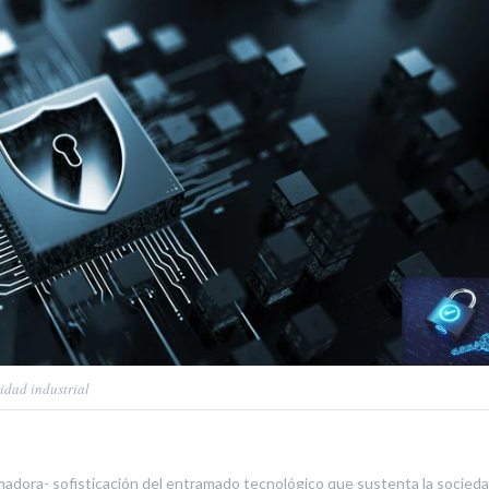
idad industrial
madora- sofisticación del entramado tecnológico que sustenta la sociedad