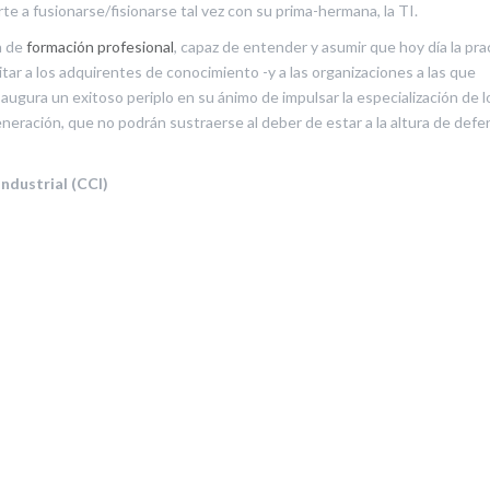
te a fusionarse/fisionarse tal vez con su prima-hermana, la TI.
a de
formación profesional
, capaz de entender y asumir que hoy día la pra
litar a los adquirentes de conocimiento -y a las organizaciones a las que
ugura un exitoso periplo en su ánimo de impulsar la especialización de l
eneración, que no podrán sustraerse al deber de estar a la altura de def
Industrial (CCI)