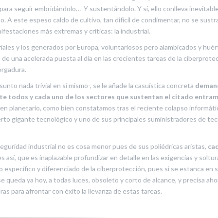
s para seguir embridándolo… Y sustentándolo. Y sí, ello conlleva inevitab
o. A este espeso caldo de cultivo, tan difícil de condimentar, no se sustra
estaciones más extremas y críticas: la industrial.
riales y los generados por Europa, voluntariosos pero alambicados y hué
de una acelerada puesta al día en las crecientes tareas de la ciberprote
ergadura.
unto nada trivial en sí mismo-, se le añade la casuística concreta
deman
e todos y cada uno de los sectores que sustentan el citado entra
rden planetario, como bien constatamos tras el reciente colapso informáti
erto gigante tecnológico y uno de sus principales suministradores de te
rseguridad industrial no es cosa menor pues de sus poliédricas aristas,
ca
 es así, que es inaplazable profundizar en detalle en las exigencias y soltu
specífico y diferenciado de la ciberprotección, pues si se estanca en 
 queda ya hoy, a todas luces, obsoleto y corto de alcance, y precisa aho
as para afrontar con éxito la llevanza de estas tareas.