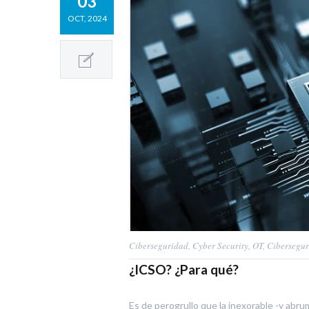
03
OCT, 2024
Ciberseguridad
,
Cyber Security
,
OT
,
Cibersegur
¿ICSO? ¿Para qué?
Es de perogrullo que la inexorable -y abru