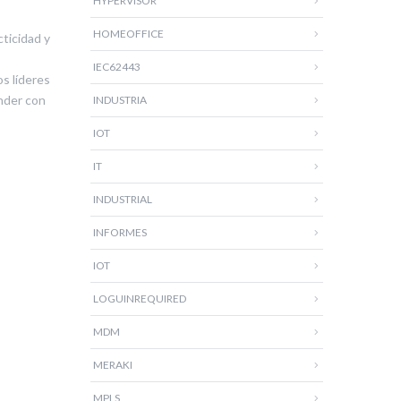
HYPERVISOR
HOMEOFFICE
cticidad y
IEC62443
os líderes
ender con
INDUSTRIA
IOT
IT
INDUSTRIAL
INFORMES
IOT
LOGUINREQUIRED
MDM
MERAKI
MPLS