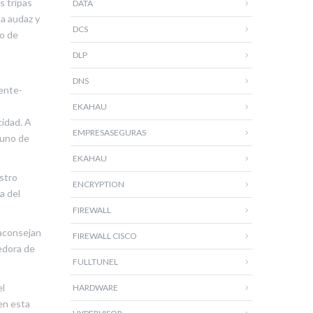
s tripas
DATA
ta audaz y
DCS
ro de
a
DLP
DNS
mente-
EKAHAU
cidad. A
EMPRESASEGURAS
 uno de
EKAHAU
estro
ENCRYPTION
a del
FIREWALL
 aconsejan
FIREWALL CISCO
edora de
FULLTUNEL
el
HARDWARE
 en esta