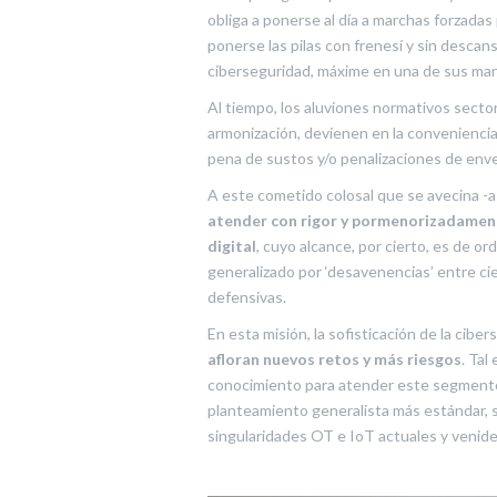
obliga a ponerse al día a marchas forzada
ponerse las pilas con frenesí y sin descans
ciberseguridad, máxime en una de sus manif
Al tiempo, los aluviones normativos secto
armonización, devienen en la conveniencia 
pena de sustos y/o penalizaciones de env
A este cometido colosal que se avecina -as
atender con rigor y pormenorizadament
digital
, cuyo alcance, por cierto, es de o
generalizado por ‘desavenencias’ entre ci
defensivas.
En esta misión, la sofisticación de la cibe
afloran nuevos retos y más riesgos
. Tal
conocimiento para atender este segmento e
planteamiento generalista más estándar, se
singularidades OT e IoT actuales y venider