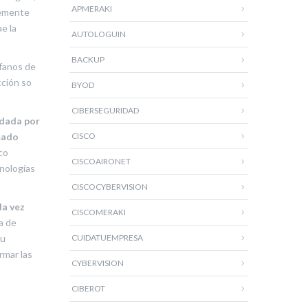
APMERAKI
lemente
e la
AUTOLOGUIN
BACKUP
rfanos de
cción so
BYOD
CIBERSEGURIDAD
dada por
mado
CISCO
co
CISCOAIRONET
cnologías
CISCOCYBERVISION
da vez
CISCOMERAKI
ra de
su
CUIDATUEMPRESA
rmar las
CYBERVISION
CIBEROT